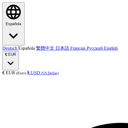
Española
Deutsch
Española
繁體中文
日本語
Français
Русский
English
€
EUR
€
EUR
$
USD
(Euro)
(US Dollar)