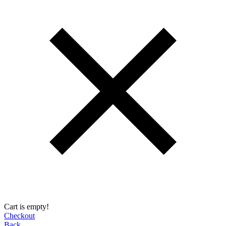
Cart is empty!
Checkout
Back