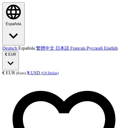
Española
Deutsch
Española
繁體中文
日本語
Français
Русский
English
€
EUR
€
EUR
$
USD
(Euro)
(US Dollar)