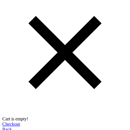
Cart is empty!
Checkout
Back