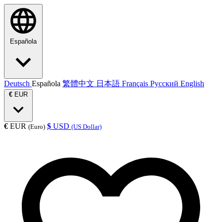
Española
Deutsch
Española
繁體中文
日本語
Français
Русский
English
€
EUR
€
EUR
$
USD
(Euro)
(US Dollar)