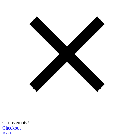
Cart is empty!
Checkout
Back