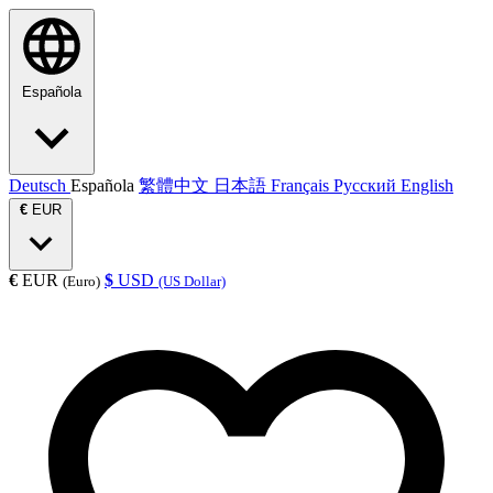
Española
Deutsch
Española
繁體中文
日本語
Français
Русский
English
€
EUR
€
EUR
$
USD
(Euro)
(US Dollar)