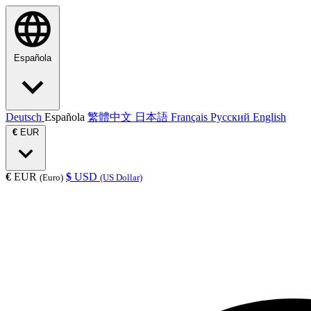
Española
Deutsch
Española
繁體中文
日本語
Français
Русский
English
€
EUR
€
EUR
$
USD
(Euro)
(US Dollar)