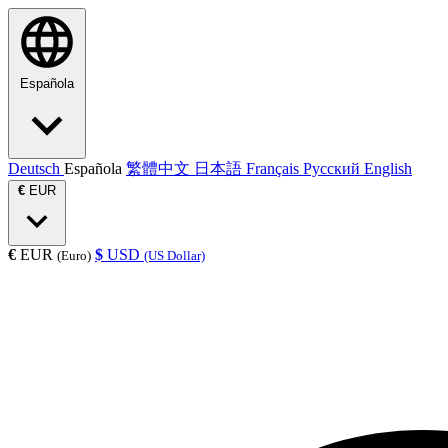
Española
Deutsch
Española
繁體中文
日本語
Français
Русский
English
€
EUR
€
EUR
$
USD
(Euro)
(US Dollar)