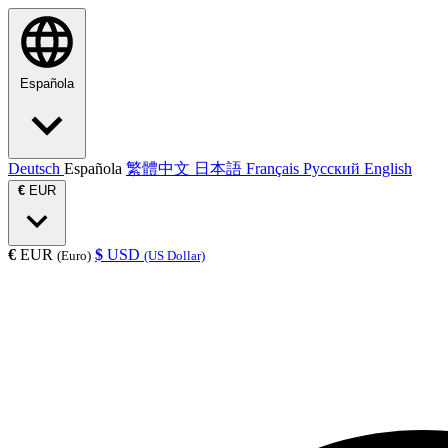
Española
Deutsch
Española
繁體中文
日本語
Français
Русский
English
€
EUR
€
EUR
$
USD
(Euro)
(US Dollar)