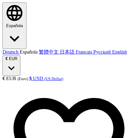
Española
Deutsch
Española
繁體中文
日本語
Français
Русский
English
€
EUR
€
EUR
$
USD
(Euro)
(US Dollar)