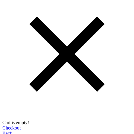
Cart is empty!
Checkout
Back