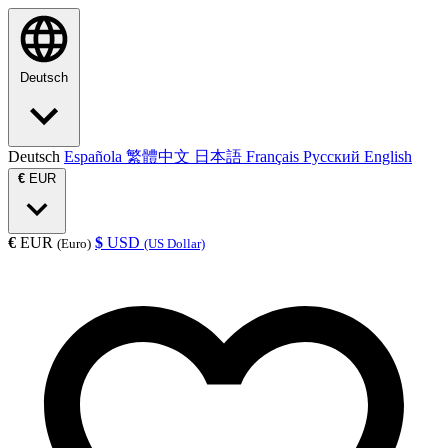
Deutsch
Deutsch
Española
繁體中文
日本語
Français
Русский
English
€
EUR
€
EUR
$
USD
(Euro)
(US Dollar)