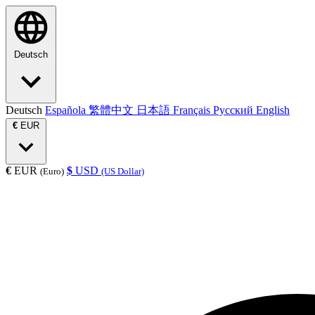
Deutsch
Deutsch
Española
繁體中文
日本語
Français
Русский
English
€
EUR
€
EUR
$
USD
(Euro)
(US Dollar)