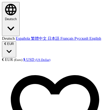
Deutsch
Deutsch
Española
繁體中文
日本語
Français
Русский
English
€
EUR
€
EUR
$
USD
(Euro)
(US Dollar)