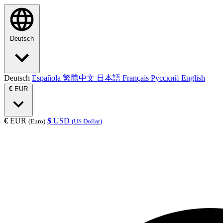
Deutsch
Deutsch
Española
繁體中文
日本語
Français
Русский
English
€
EUR
€
EUR
$
USD
(Euro)
(US Dollar)