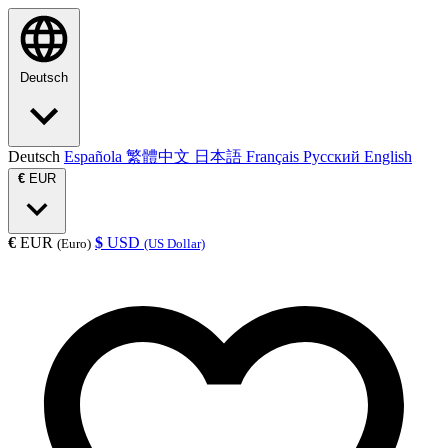
Deutsch
Deutsch
Española
繁體中文
日本語
Français
Русский
English
€
EUR
€
EUR
$
USD
(Euro)
(US Dollar)