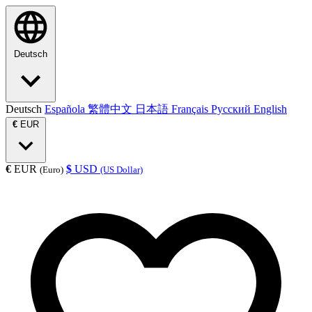
Deutsch
Deutsch
Española
繁體中文
日本語
Français
Русский
English
€
EUR
€
EUR
$
USD
(Euro)
(US Dollar)