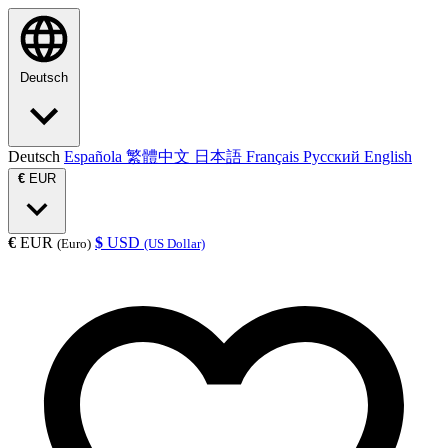
Deutsch
Deutsch
Española
繁體中文
日本語
Français
Русский
English
€
EUR
€
EUR
$
USD
(Euro)
(US Dollar)