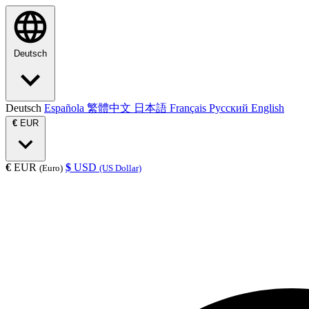
Deutsch
Deutsch
Española
繁體中文
日本語
Français
Русский
English
€
EUR
€
EUR
$
USD
(Euro)
(US Dollar)