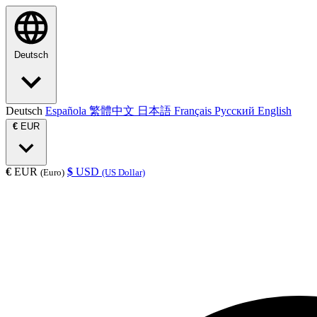
Deutsch
Deutsch
Española
繁體中文
日本語
Français
Русский
English
€
EUR
€
EUR
$
USD
(Euro)
(US Dollar)