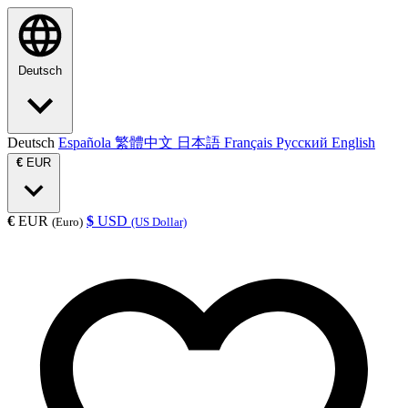
Deutsch
Deutsch
Española
繁體中文
日本語
Français
Русский
English
€
EUR
€
EUR
$
USD
(Euro)
(US Dollar)