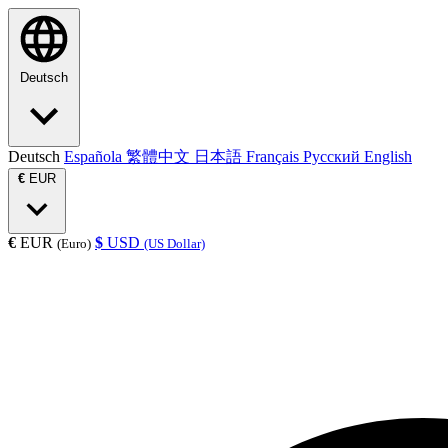
Deutsch
Deutsch
Española
繁體中文
日本語
Français
Русский
English
€
EUR
€
EUR
$
USD
(Euro)
(US Dollar)