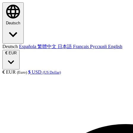
Deutsch
Deutsch
Española
繁體中文
日本語
Français
Русский
English
€
EUR
€
EUR
$
USD
(Euro)
(US Dollar)