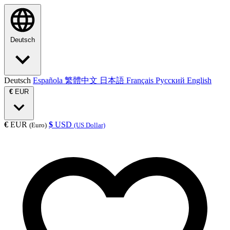
Deutsch
Deutsch
Española
繁體中文
日本語
Français
Русский
English
€
EUR
€
EUR
$
USD
(Euro)
(US Dollar)