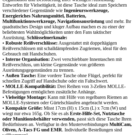
Entworfen für Vielseitigkeit, ist diese Tasche ideal zum Speichern
verschiedener Gegenstände wie
Ingenieurswerkzeuge,
Energieriches Nahrungsmittel, Batterien,
Multifunktionswerkzeuge, Navigationsausrüstung
und mehr. Ihr
quadratisches Design und kluger Aufbau machen es zu einer der
beliebtesten Wahlmöglichkeiten unter den Fans taktischer
Ausrüstung.
Schlüsselmerkmale:
•
Robuste Reißverschlüsse:
Ausgestattet mit doppeltägigen
Reißverschlüssen mit schalldämpfenden Zugriemen, ideal für den
Gebrauch mit Handschuhen.
•
Interne Organisation:
Zwei verschiebbare Innentaschen mit
Reißverschluss, um kleine Gegenstände von größeren
Ausrüstungsgegenständen zu trennen.
•
Außen Tasche:
Eine vordere Tasche ohne Flügel, perfekt für
schnellen Zugriff auf Handschuhe oder ein Faltschwert.
•
MOLLE-Kompatibilität:
Drei Reihen von 3-Zellen MOLLE-
Befestigungen ermöglichen zusätzliche Anhänge.
•
Vielseitige Montage:
Kann mit Hilfe von regelbaren Riemen an
MOLLE-Systemen oder Gürtelschlaufen angebracht werden.
•
Kompakte Größe:
Misst 17cm (H) x 15cm (L) x 7cm (W) und
wiegt nur etwa 165g. Ob Sie es als
Erste-Hilfe-Set, Nutztasche
oder Munitionsbehälter verwenden,
passt sich diese Tasche Ihren
Bedürfnissen an. Verfügbar in den Musterverbindungen
MultiCam,
Oliven, A-Tacs FG und EMR
. Individuelle Bestellungen sind