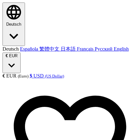
Deutsch
Deutsch
Española
繁體中文
日本語
Français
Русский
English
€
EUR
€
EUR
$
USD
(Euro)
(US Dollar)