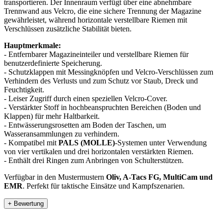
transportieren. Der Innenraum verfügt über eine abnehmbare
Trennwand aus Velcro, die eine sichere Trennung der Magazine
gewährleistet, während horizontale verstellbare Riemen mit
Verschlüssen zusätzliche Stabilität bieten.
Hauptmerkmale:
- Entfernbarer Magazineinteiler und verstellbare Riemen für
benutzerdefinierte Speicherung.
- Schutzklappen mit Messingknöpfen und Velcro-Verschlüssen zum
Verhindern des Verlusts und zum Schutz vor Staub, Dreck und
Feuchtigkeit.
- Leiser Zugriff durch einen speziellen Velcro-Cover.
- Verstärkter Stoff in hochbeanspruchten Bereichen (Boden und
Klappen) für mehr Haltbarkeit.
- Entwässerungsrosetten am Boden der Taschen, um
Wasseransammlungen zu verhindern.
- Kompatibel mit
PALS (MOLLE)
-Systemen unter Verwendung
von vier vertikalen und drei horizontalen verstärkten Riemen.
- Enthält drei Ringen zum Anbringen von Schulterstützen.
Verfügbar in den Mustermustern
Oliv, A-Tacs FG, MultiCam und
EMR
. Perfekt für taktische Einsätze und Kampfszenarien.
+ Bewertung