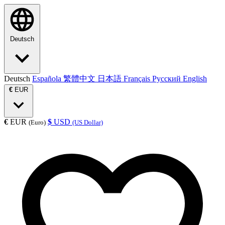
Deutsch
Deutsch
Española
繁體中文
日本語
Français
Русский
English
€
EUR
€
EUR
$
USD
(Euro)
(US Dollar)