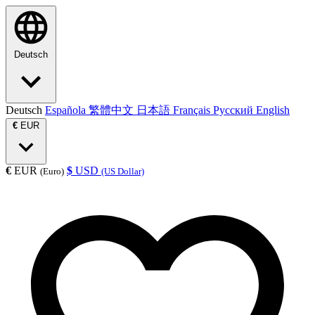
Deutsch
Deutsch
Española
繁體中文
日本語
Français
Русский
English
€
EUR
€
EUR
$
USD
(Euro)
(US Dollar)