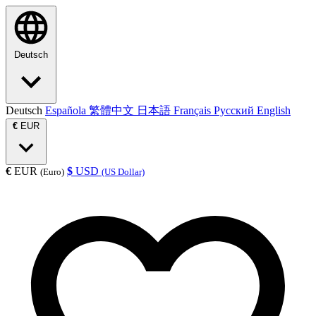
Deutsch
Deutsch
Española
繁體中文
日本語
Français
Русский
English
€
EUR
€
EUR
$
USD
(Euro)
(US Dollar)