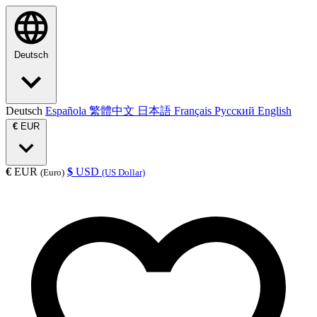
Deutsch
Deutsch
Española
繁體中文
日本語
Français
Русский
English
€
EUR
€
EUR
$
USD
(Euro)
(US Dollar)