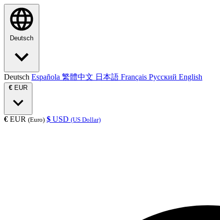
Deutsch
Deutsch
Española
繁體中文
日本語
Français
Русский
English
€
EUR
€
EUR
$
USD
(Euro)
(US Dollar)