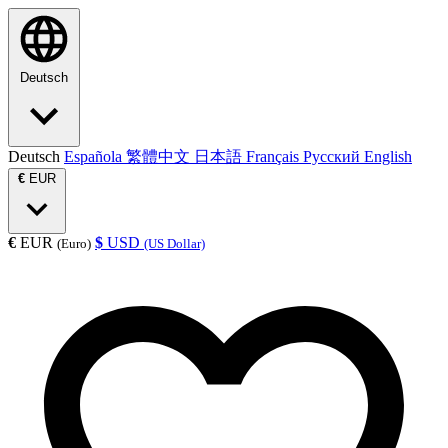
Deutsch
Deutsch
Española
繁體中文
日本語
Français
Русский
English
€
EUR
€
EUR
$
USD
(Euro)
(US Dollar)