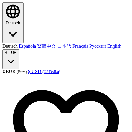
Deutsch
Deutsch
Española
繁體中文
日本語
Français
Русский
English
€
EUR
€
EUR
$
USD
(Euro)
(US Dollar)