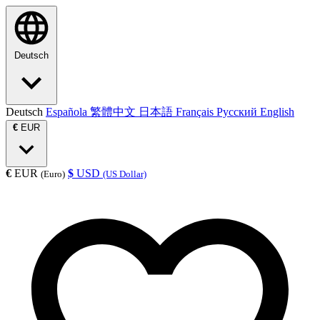
Deutsch
Deutsch
Española
繁體中文
日本語
Français
Русский
English
€
EUR
€
EUR
$
USD
(Euro)
(US Dollar)