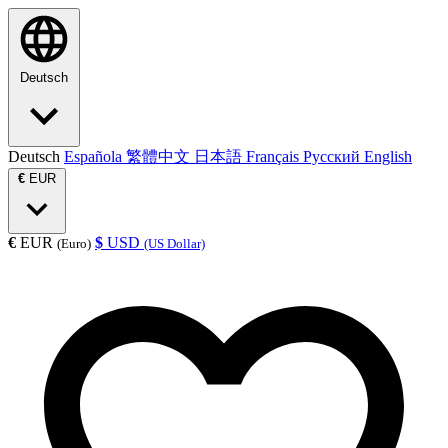
Deutsch
Deutsch
Española
繁體中文
日本語
Français
Русский
English
€
EUR
€
EUR
$
USD
(Euro)
(US Dollar)