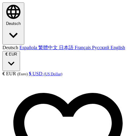
Deutsch
Deutsch
Española
繁體中文
日本語
Français
Русский
English
€
EUR
€
EUR
$
USD
(Euro)
(US Dollar)