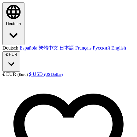
Deutsch
Deutsch
Española
繁體中文
日本語
Français
Русский
English
€
EUR
€
EUR
$
USD
(Euro)
(US Dollar)