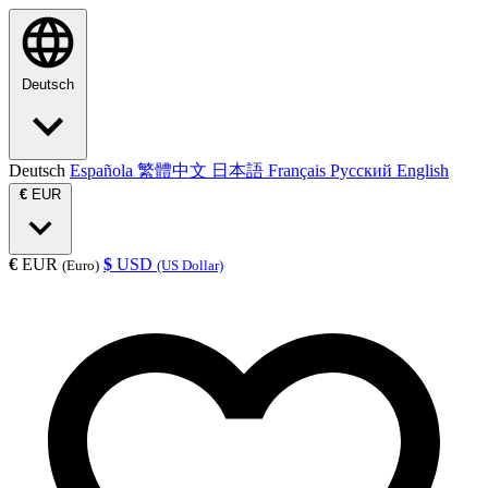
Deutsch
Deutsch
Española
繁體中文
日本語
Français
Русский
English
€
EUR
€
EUR
$
USD
(Euro)
(US Dollar)