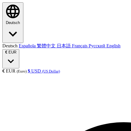
Deutsch
Deutsch
Española
繁體中文
日本語
Français
Русский
English
€
EUR
€
EUR
$
USD
(Euro)
(US Dollar)