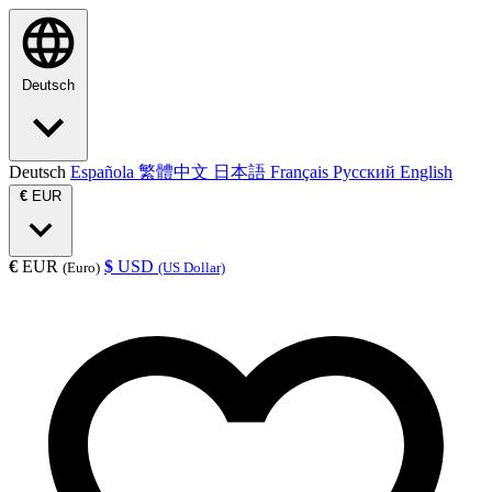
Deutsch
Deutsch
Española
繁體中文
日本語
Français
Русский
English
€
EUR
€
EUR
$
USD
(Euro)
(US Dollar)