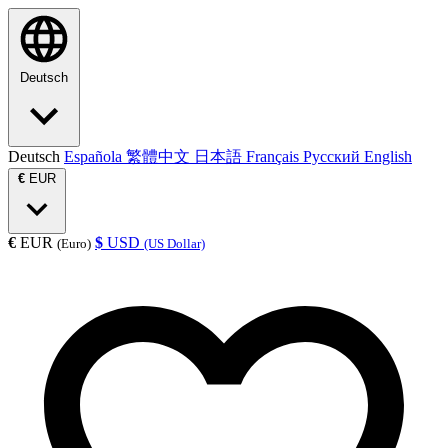
Deutsch
Deutsch
Española
繁體中文
日本語
Français
Русский
English
€
EUR
€
EUR
$
USD
(Euro)
(US Dollar)