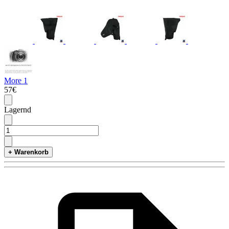
More 1
57€
Lagernd
+ Warenkorb