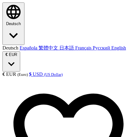
Deutsch
Deutsch
Española
繁體中文
日本語
Français
Русский
English
€
EUR
€
EUR
$
USD
(Euro)
(US Dollar)