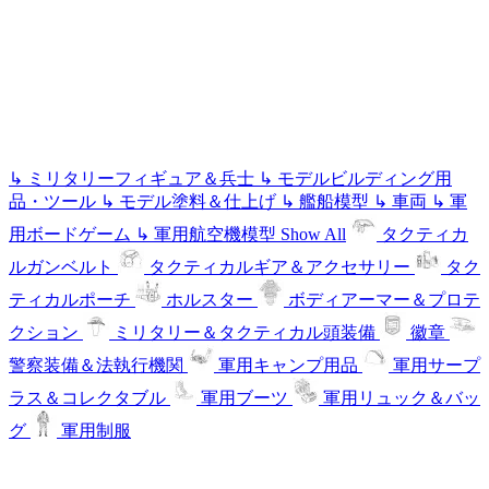
↳
ミリタリーフィギュア＆兵士
↳
モデルビルディング用
品・ツール
↳
モデル塗料＆仕上げ
↳
艦船模型
↳
車両
↳
軍
用ボードゲーム
↳
軍用航空機模型
Show All
タクティカ
ルガンベルト
タクティカルギア＆アクセサリー
タク
ティカルポーチ
ホルスター
ボディアーマー＆プロテ
クション
ミリタリー＆タクティカル頭装備
徽章
警察装備＆法執行機関
軍用キャンプ用品
軍用サープ
ラス＆コレクタブル
軍用ブーツ
軍用リュック＆バッ
グ
軍用制服