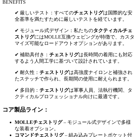
BENEFITS
✔ 厳しいテスト：すべての
チェストリグ
は国際的な安
全基準を満たすために厳しいテストを経ています。
✔ モジュール式デザイン：私たちの
タクティカルチェ
ストリグ
にはMOLLE互換ウェビングが特徴で、カスタ
マイズ可能なロードアウトオプションがあります。
✔ 補助具付き：
チェストリグ
は長時間の着用にも対応
するよう人間工学に基づいて設計されています。
✔ 耐久性：
チェストリグ
は高強度ナイロンと補強され
たステッチで作られ、長期間の使用に耐えられます。
✔ 多目的：
チェストリグ
は軍事人員、法執行機関、タ
クティカルプロフェッショナル向けに最適です。
コア製品ライン：
MOLLEチェストリグ
– モジュール式デザインで多様
な装着オプション。
コマンドチェストリグ
– 組み込みプレートポケット付