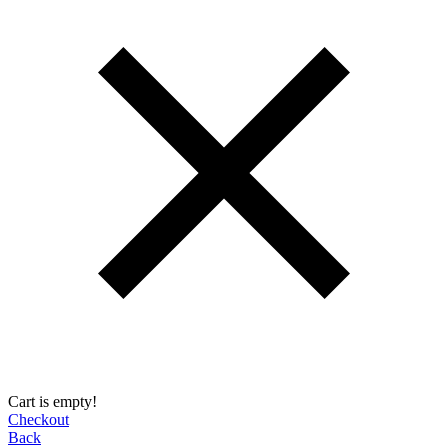
Cart is empty!
Checkout
Back