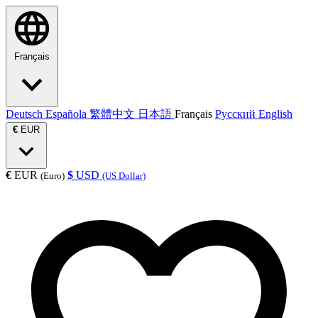
Français
Deutsch
Española
繁體中文
日本語
Français
Русский
English
€
EUR
€
EUR
$
USD
(Euro)
(US Dollar)