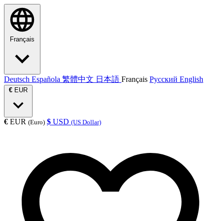
Français
Deutsch
Española
繁體中文
日本語
Français
Русский
English
€
EUR
€
EUR
$
USD
(Euro)
(US Dollar)