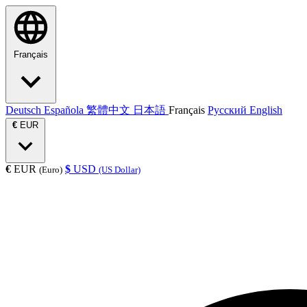
Français
Deutsch
Española
繁體中文
日本語
Français
Русский
English
€
EUR
€
EUR
$
USD
(Euro)
(US Dollar)