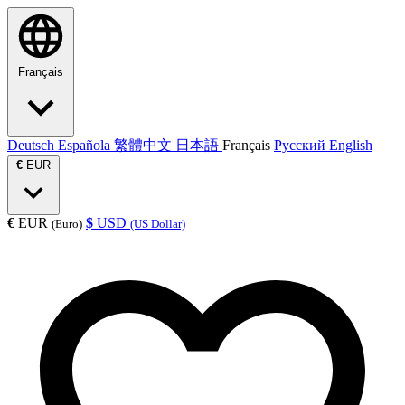
Français
Deutsch
Española
繁體中文
日本語
Français
Русский
English
€
EUR
€
EUR
$
USD
(Euro)
(US Dollar)