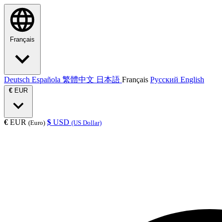
Français
Deutsch
Española
繁體中文
日本語
Français
Русский
English
€
EUR
€
EUR
$
USD
(Euro)
(US Dollar)