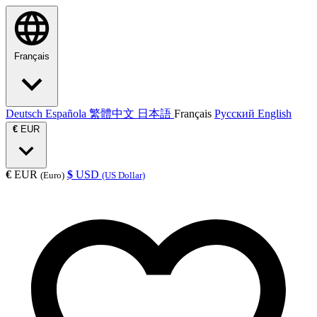
Français
Deutsch
Española
繁體中文
日本語
Français
Русский
English
€
EUR
€
EUR
$
USD
(Euro)
(US Dollar)