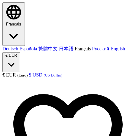
Français
Deutsch
Española
繁體中文
日本語
Français
Русский
English
€
EUR
€
EUR
$
USD
(Euro)
(US Dollar)