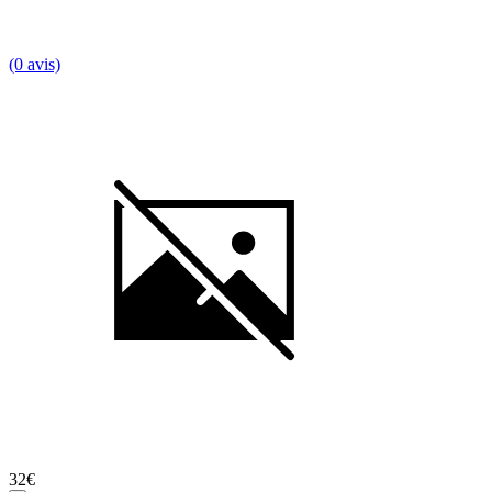
(0 avis)
32€