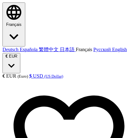
Français
Deutsch
Española
繁體中文
日本語
Français
Русский
English
€
EUR
€
EUR
$
USD
(Euro)
(US Dollar)