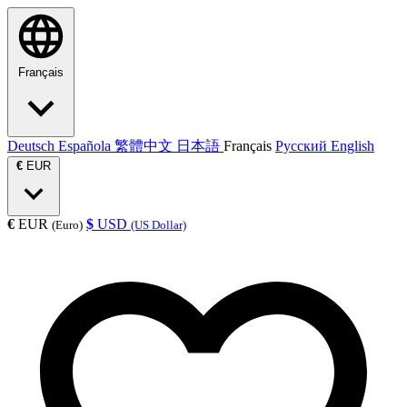
Français
Deutsch
Española
繁體中文
日本語
Français
Русский
English
€
EUR
€
EUR
$
USD
(Euro)
(US Dollar)