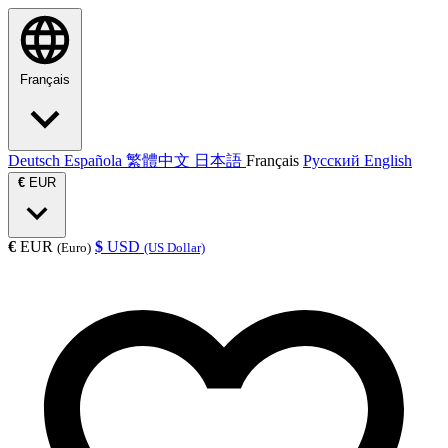
Français
Deutsch
Española
繁體中文
日本語
Français
Русский
English
€
EUR
€
EUR
$
USD
(Euro)
(US Dollar)