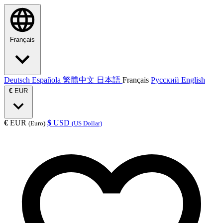
Français
Deutsch
Española
繁體中文
日本語
Français
Русский
English
€
EUR
€
EUR
$
USD
(Euro)
(US Dollar)